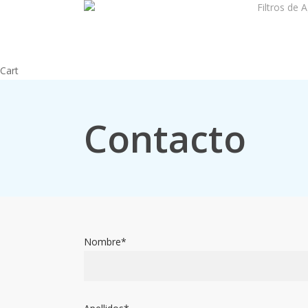
Filtros de 
Skip
to
main
content
Close
Cart
Cart
Contacto
Nombre*