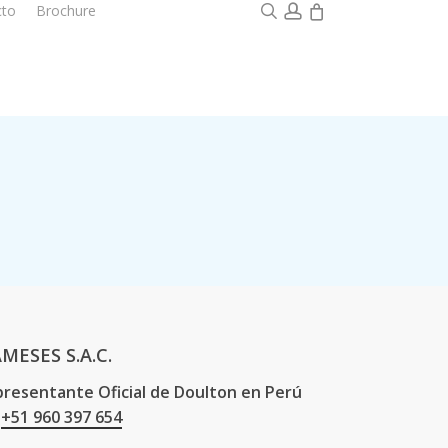
0
search
account
cto
Brochure
960 397654
AMESES S.A.C.
resentante Oficial de Doulton en Perú
+51 960 397 654