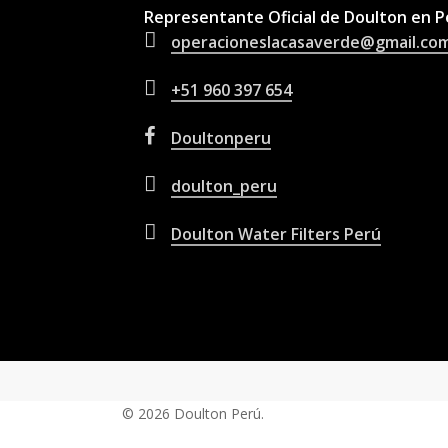
Representante Oficial de Doulton en P
operacioneslacasaverde@gmail.co
+51 960 397 654
Doultonperu
doulton_peru
Doulton Water Filters Perú
© 2026 Doulton Perú.