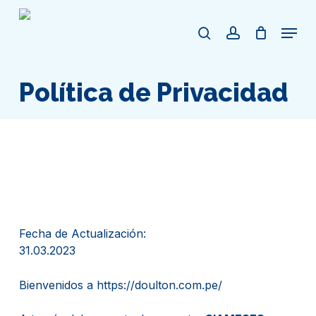
Skip
to
Menu
search
account
Cart
Close
main
Cart
content
Política de Privacidad
Fecha de Actualización:
31.03.2023
Bienvenidos a https://doulton.com.pe/