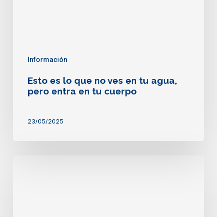
tu
agua,
pero
entra
en
tu
Información
cuerpo
Esto es lo que no ves en tu agua,
pero entra en tu cuerpo
23/05/2025
Lo
que
crees
sobre
el