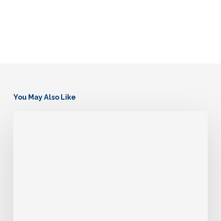
You May Also Like
¡Alerta!
Hervir
el
agua
nunca
fue
la
opción
más