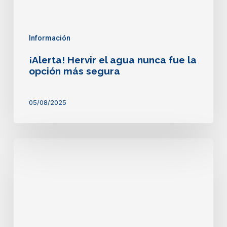
segura
Información
¡Alerta! Hervir el agua nunca fue la
opción más segura
05/08/2025
Esto
es
lo
que
no
ves
en