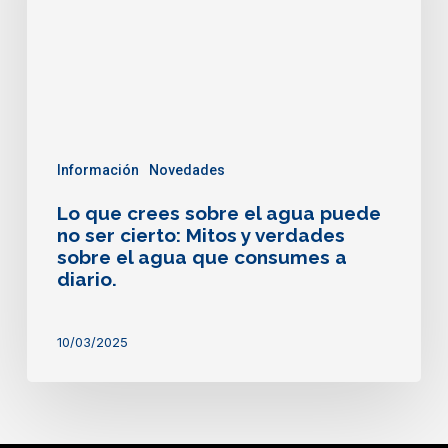
agua
puede
no
ser
cierto:
Mitos
y
verdades
Información
Novedades
sobre
Lo que crees sobre el agua puede
el
no ser cierto: Mitos y verdades
agua
sobre el agua que consumes a
que
diario.
consumes
a
diario.
10/03/2025