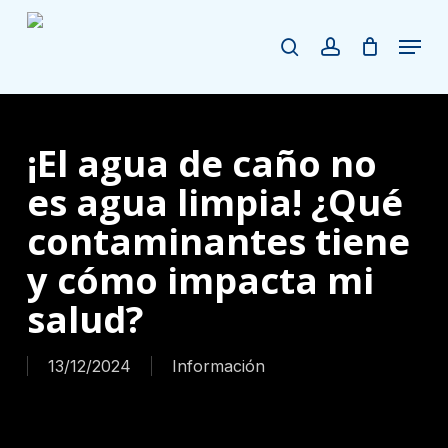
Skip
to
Menu
search
account
Cart
Close
main
Cart
Close
content
Menu
¡El agua de caño no
es agua limpia! ¿Qué
contaminantes tiene
y cómo impacta mi
salud?
13/12/2024
Información